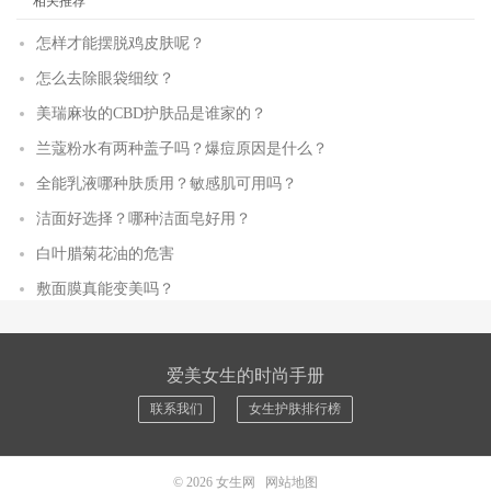
相关推荐
怎样才能摆脱鸡皮肤呢？
怎么去除眼袋细纹？
美瑞麻妆的CBD护肤品是谁家的？
兰蔻粉水有两种盖子吗？爆痘原因是什么？
全能乳液哪种肤质用？敏感肌可用吗？
洁面好选择？哪种洁面皂好用？
白叶腊菊花油的危害
敷面膜真能变美吗？
爱美女生的时尚手册
联系我们
女生护肤排行榜
© 2026
女生网
网站地图