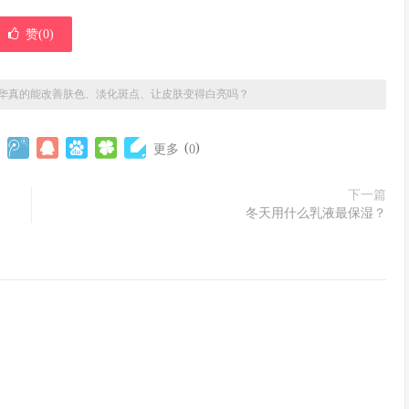
赞(
0
)
精华真的能改善肤色、淡化斑点、让皮肤变得白亮吗？
(
)
更多
0
下一篇
冬天用什么乳液最保湿？