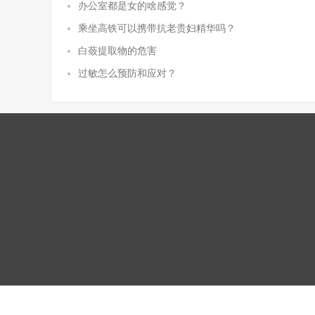
办公室都是女的啥感觉？
乘坐高铁可以携带抗老贵妇精华吗？
白蔹提取物的危害
过敏怎么预防和应对？