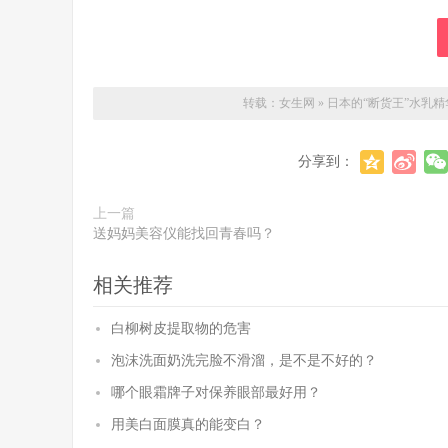
转载：
女生网
»
日本的“断货王”水乳
分享到：
上一篇
送妈妈美容仪能找回青春吗？
相关推荐
白柳树皮提取物的危害
泡沫洗面奶洗完脸不滑溜，是不是不好的？
哪个眼霜牌子对保养眼部最好用？
用美白面膜真的能变白？