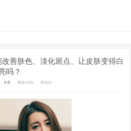
能改善肤色、淡化斑点、让皮肤变得白
亮吗？
：
文章
阅读(1839)
评论(0)