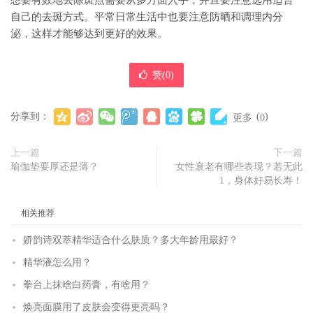
想要有效地去除斑点需要从多方面入手，并且要注意选用适合
自己的去斑方式。平常日常生活中也要注意防晒和调理内分
泌，这样才能够达到更好的效果。
赞(
0
)
分享到：
(
)
更多
0
上一篇
下一篇
瑜伽垫要厚还是薄？
女性衰老有哪些表现？若无此
1，身体好易长寿！
相关推荐
娇韵诗双萃精华适合什么肤质？多大年龄用最好？
精华液怎么用？
拳台上抹啥白药膏，有啥用？
焕亮面膜用了皮肤会变得更亮吗？