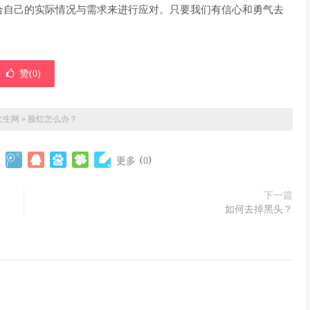
合自己的实际情况与需求来进行应对。只要我们有信心和勇气去
赞(
0
)
女生网
»
脸红怎么办？
(
)
更多
0
下一篇
如何去掉黑头？