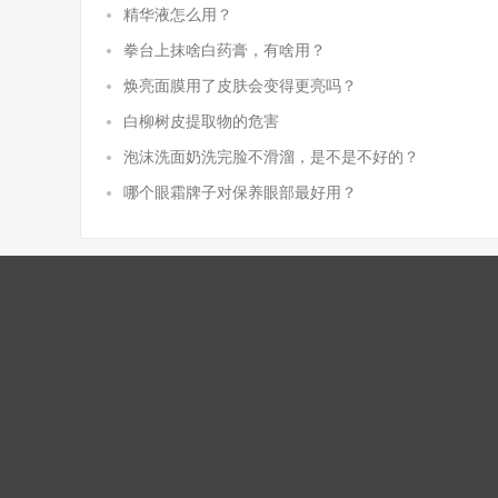
精华液怎么用？
拳台上抹啥白药膏，有啥用？
焕亮面膜用了皮肤会变得更亮吗？
白柳树皮提取物的危害
泡沫洗面奶洗完脸不滑溜，是不是不好的？
哪个眼霜牌子对保养眼部最好用？