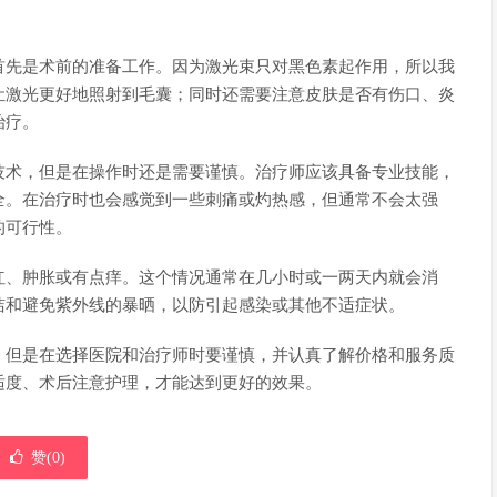
首先是术前的准备工作。因为激光束只对黑色素起作用，所以我
以让激光更好地照射到毛囊；同时还需要注意皮肤是否有伤口、炎
治疗。
技术，但是在操作时还是需要谨慎。治疗师应该具备专业技能，
全。在治疗时也会感觉到一些刺痛或灼热感，但通常不会太强
的可行性。
红、肿胀或有点痒。这个情况通常在几小时或一两天内就会消
洁和避免紫外线的暴晒，以防引起感染或其他不适症状。
。但是在选择医院和治疗师时要谨慎，并认真了解价格和服务质
适度、术后注意护理，才能达到更好的效果。
赞(
0
)