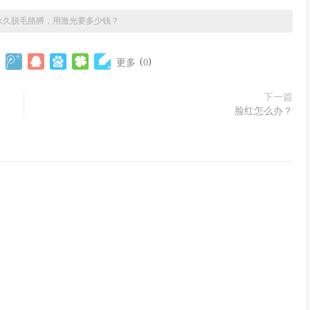
永久脱毛胳膊，用激光要多少钱？
(
)
更多
0
下一篇
脸红怎么办？