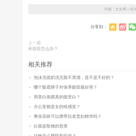
转载：
女生网
»
想
分享到：
上一篇
长痘痘怎么办？
相关推荐
泡沫洗面奶洗完脸不滑溜，是不是不好的？
哪个眼霜牌子对保养眼部最好用？
用美白面膜真的能变白？
办公室都是女的啥感觉？
乘坐高铁可以携带抗老贵妇精华吗？
白蔹提取物的危害
过敏怎么预防和应对？