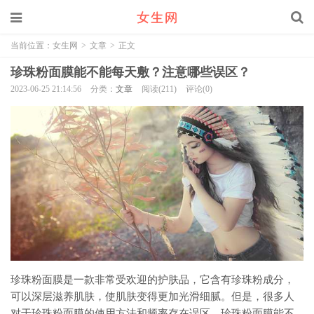
当前位置：
女生网
>
文章
>
正文
珍珠粉面膜能不能每天敷？注意哪些误区？
2023-06-25 21:14:56
分类：
文章
阅读(211)
评论(0)
珍珠粉面膜是一款非常受欢迎的护肤品，它含有珍珠粉成分，
可以深层滋养肌肤，使肌肤变得更加光滑细腻。但是，很多人
对于珍珠粉面膜的使用方法和频率存在误区。珍珠粉面膜能不