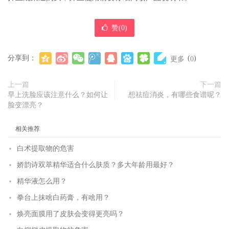
赞(
0
)
分享到：
(
)
更多
0
上一篇
下一篇
早上洗脸应该注意什么？如何让
想祛痘消炎，有哪些食谱呢？
脸变漂亮？
相关推荐
白术提取物的危害
娇韵诗双萃精华适合什么肤质？多大年龄用最好？
精华液怎么用？
拳台上抹啥白药膏，有啥用？
焕亮面膜用了皮肤会变得更亮吗？