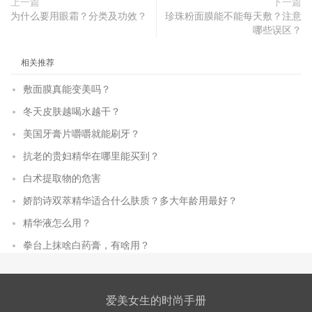
上一篇
下一篇
为什么要用眼霜？分类及功效？
珍珠粉面膜能不能每天敷？注意
哪些误区？
相关推荐
敷面膜真能变美吗？
冬天皮肤越喝水越干？
美国牙膏片嚼嚼就能刷牙？
抗老的贵妇精华在哪里能买到？
白术提取物的危害
娇韵诗双萃精华适合什么肤质？多大年龄用最好？
精华液怎么用？
拳台上抹啥白药膏，有啥用？
爱美女生的时尚手册