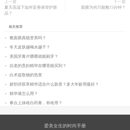
上一篇
下一篇
夏天高温下如何妥善保管护肤
面膜为何只能敷15分钟？
品？
相关推荐
敷面膜真能变美吗？
冬天皮肤越喝水越干？
美国牙膏片嚼嚼就能刷牙？
抗老的贵妇精华在哪里能买到？
白术提取物的危害
娇韵诗双萃精华适合什么肤质？多大年龄用最好？
精华液怎么用？
拳台上抹啥白药膏，有啥用？
爱美女生的时尚手册