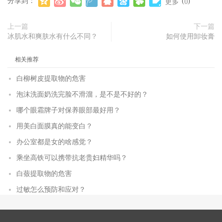
分享到：
(
)
更多
0
上一篇
下一篇
冰肌水和爽肤水有什么不同？
如何使用卸妆膏
相关推荐
白柳树皮提取物的危害
泡沫洗面奶洗完脸不滑溜，是不是不好的？
哪个眼霜牌子对保养眼部最好用？
用美白面膜真的能变白？
办公室都是女的啥感觉？
乘坐高铁可以携带抗老贵妇精华吗？
白蔹提取物的危害
过敏怎么预防和应对？