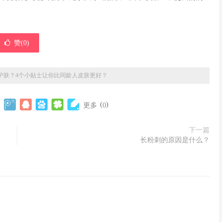
赞(
0
)
护肤？4个小贴士让你比同龄人皮肤更好？
(
)
更多
0
下一篇
长粉刺的原因是什么？