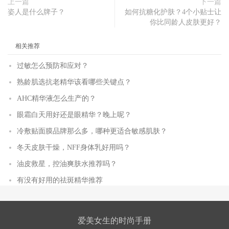
上一篇
下一篇
姿人是什么牌子？
如何抗糖化护肤？4个小贴士让
你比同龄人皮肤更好？
相关推荐
过敏怎么预防和应对？
熟龄肌选抗老精华该看哪些关键点？
AHC精华液怎么生产的？
眼霜白天用好还是眼精华？晚上呢？
冷敷贴面膜品牌那么多，哪种更适合敏感肌肤？
冬天皮肤干燥，NFF身体乳好用吗？
油皮救星，控油爽肤水推荐吗？
有没有好用的祛斑精华推荐
爱美女生的时尚手册