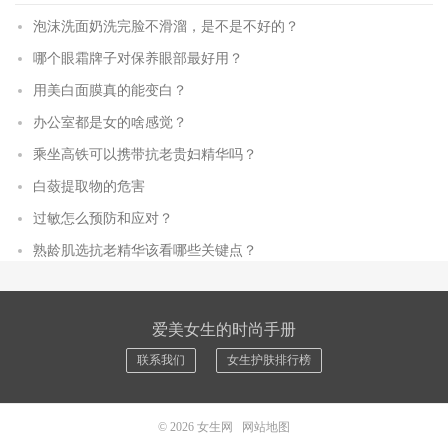
泡沫洗面奶洗完脸不滑溜，是不是不好的？
哪个眼霜牌子对保养眼部最好用？
用美白面膜真的能变白？
办公室都是女的啥感觉？
乘坐高铁可以携带抗老贵妇精华吗？
白蔹提取物的危害
过敏怎么预防和应对？
熟龄肌选抗老精华该看哪些关键点？
爱美女生的时尚手册
联系我们
女生护肤排行榜
© 2026
女生网
网站地图