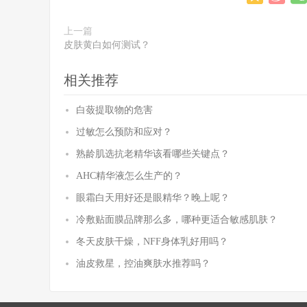
上一篇
皮肤黄白如何测试？
相关推荐
白蔹提取物的危害
过敏怎么预防和应对？
熟龄肌选抗老精华该看哪些关键点？
AHC精华液怎么生产的？
眼霜白天用好还是眼精华？晚上呢？
冷敷贴面膜品牌那么多，哪种更适合敏感肌肤？
冬天皮肤干燥，NFF身体乳好用吗？
油皮救星，控油爽肤水推荐吗？