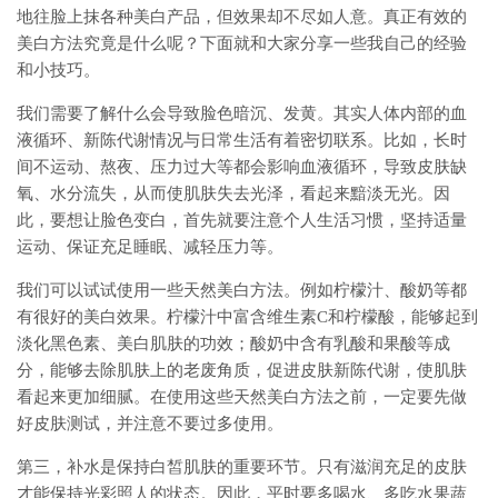
地往脸上抹各种美白产品，但效果却不尽如人意。真正有效的
美白方法究竟是什么呢？下面就和大家分享一些我自己的经验
和小技巧。
我们需要了解什么会导致脸色暗沉、发黄。其实人体内部的血
液循环、新陈代谢情况与日常生活有着密切联系。比如，长时
间不运动、熬夜、压力过大等都会影响血液循环，导致皮肤缺
氧、水分流失，从而使肌肤失去光泽，看起来黯淡无光。因
此，要想让脸色变白，首先就要注意个人生活习惯，坚持适量
运动、保证充足睡眠、减轻压力等。
我们可以试试使用一些天然美白方法。例如柠檬汁、酸奶等都
有很好的美白效果。柠檬汁中富含维生素C和柠檬酸，能够起到
淡化黑色素、美白肌肤的功效；酸奶中含有乳酸和果酸等成
分，能够去除肌肤上的老废角质，促进皮肤新陈代谢，使肌肤
看起来更加细腻。在使用这些天然美白方法之前，一定要先做
好皮肤测试，并注意不要过多使用。
第三，补水是保持白皙肌肤的重要环节。只有滋润充足的皮肤
才能保持光彩照人的状态。因此，平时要多喝水、多吃水果蔬