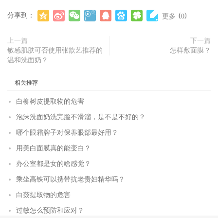
分享到：
(
)
更多
0
上一篇
下一篇
敏感肌肤可否使用张歆艺推荐的
怎样敷面膜？
温和洗面奶？
相关推荐
白柳树皮提取物的危害
泡沫洗面奶洗完脸不滑溜，是不是不好的？
哪个眼霜牌子对保养眼部最好用？
用美白面膜真的能变白？
办公室都是女的啥感觉？
乘坐高铁可以携带抗老贵妇精华吗？
白蔹提取物的危害
过敏怎么预防和应对？