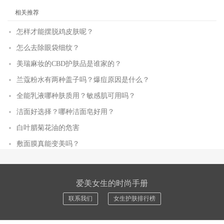
相关推荐
怎样才能摆脱鸡皮肤呢？
怎么去除眼袋细纹？
美瑞麻妆的CBD护肤品是谁家的？
兰蔻粉水有两种盖子吗？爆痘原因是什么？
全能乳液哪种肤质用？敏感肌可用吗？
洁面好选择？哪种洁面皂好用？
白叶腊菊花油的危害
敷面膜真能变美吗？
爱美女生的时尚手册
联系我们
女生护肤排行榜