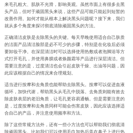
来毛孔粗大、肌肤不光滑，影响美观。虽然市面上有很多去黑
头产品，但对于顽固黑头来说，这些产品可能只能起到短暂的
改善作用。如何才能从根本上解决黑头问题呢？接下来，我们
就从多个角度来探讨彻底清除顽固黑头的方法。
正确清洁皮肤是去除黑头的关键。每天早晚使用适合自己肤质
的洁面产品清洁脸部是必不可少的步骤，特别是在化妆后必须
要卸妆干净。在深层清洁时可以选择使用热敷或者泡脚浴等方
式打开毛孔，并使用鼻膜或者焕颜霜等产品进行深层清洁。但
需要注意的是，过度清洁也会引起皮肤干燥、出油等问题，因
此应该根据自己的情况来合理规划。
适当进行按摩和去角质也能帮助去除黑头。按摩可以促进血液
循环，加快代谢，帮助黑头从毛孔中脱落。去角质则能有效去
除皮肤表层的老旧角质，让毛孔更容易通畅。但是需要注意的
是，过度按摩和去角质同样可能会伤害皮肤，因此应该选择适
合自己的产品，并注意使用频率和方法。
除了这些常规方法外，还有一些小方法也可以帮助我们彻底清
除顽固黑头。比如我们可以使用毛巾加热后盖在鼻子上进行热