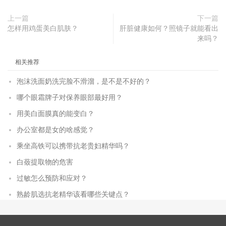
上一篇
下一篇
怎样用鸡蛋美白肌肤？
肝脏健康如何？照镜子就能看出
来吗？
相关推荐
泡沫洗面奶洗完脸不滑溜，是不是不好的？
哪个眼霜牌子对保养眼部最好用？
用美白面膜真的能变白？
办公室都是女的啥感觉？
乘坐高铁可以携带抗老贵妇精华吗？
白蔹提取物的危害
过敏怎么预防和应对？
熟龄肌选抗老精华该看哪些关键点？