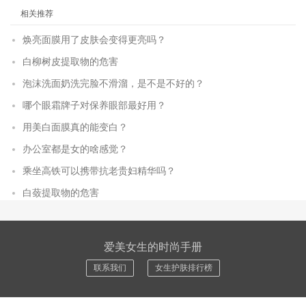
相关推荐
焕亮面膜用了皮肤会变得更亮吗？
白柳树皮提取物的危害
泡沫洗面奶洗完脸不滑溜，是不是不好的？
哪个眼霜牌子对保养眼部最好用？
用美白面膜真的能变白？
办公室都是女的啥感觉？
乘坐高铁可以携带抗老贵妇精华吗？
白蔹提取物的危害
爱美女生的时尚手册
联系我们
女生护肤排行榜