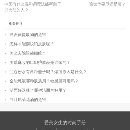
中医有什么温和调理法能帮助干
瑜伽垫要厚还是薄？
肝火旺的人？
相关推荐
洋蔷薇提取物的危害
怎样才能摆脱鸡皮肤呢？
怎么去除眼袋细纹？
美瑞麻妆的CBD护肤品是谁家的？
兰蔻粉水有两种盖子吗？爆痘原因是什么？
全能乳液哪种肤质用？敏感肌可用吗？
洁面好选择？哪种洁面皂好用？
白叶腊菊花油的危害
爱美女生的时尚手册