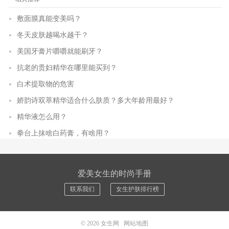
敷面膜真能变美吗？
冬天皮肤越喝水越干？
美国牙膏片嚼嚼就能刷牙？
抗老的贵妇精华在哪里能买到？
白术提取物的危害
娇韵诗双萃精华适合什么肤质？多大年龄用最好？
精华液怎么用？
拳台上抹啥白药膏，有啥用？
爱美女生的时尚手册
联系我们
女生护肤排行榜
© 2026
女生网
网站地图