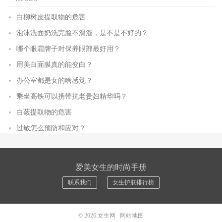
白柳树皮提取物的危害
泡沫洗面奶洗完脸不滑溜，是不是不好的？
哪个眼霜牌子对保养眼部最好用？
用美白面膜真的能变白？
办公室都是女的啥感觉？
乘坐高铁可以携带抗老贵妇精华吗？
白蔹提取物的危害
过敏怎么预防和应对？
爱美女生的时尚手册
联系我们
女生护肤排行榜
© 2026
女生网
网站地图