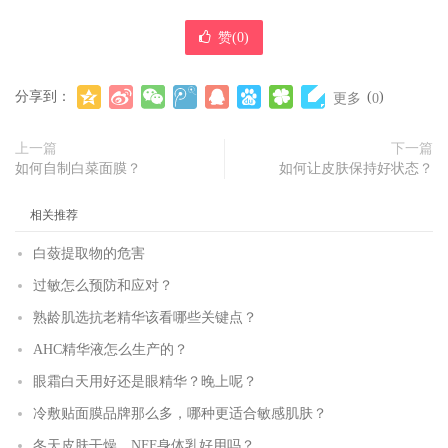
赞(
0
)
分享到：
(
)
更多
0
上一篇
下一篇
如何自制白菜面膜？
如何让皮肤保持好状态？
相关推荐
白蔹提取物的危害
过敏怎么预防和应对？
熟龄肌选抗老精华该看哪些关键点？
AHC精华液怎么生产的？
眼霜白天用好还是眼精华？晚上呢？
冷敷贴面膜品牌那么多，哪种更适合敏感肌肤？
冬天皮肤干燥，NFF身体乳好用吗？