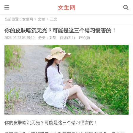
当前位置：
女生网
>
文章
>
正文
你的皮肤暗沉无光？可能是这三个错习惯害的！
2023-05-22 03:49:19
分类：
文章
阅读(211)
评论(0)
你的皮肤暗沉无光？可能是这三个错习惯害的！