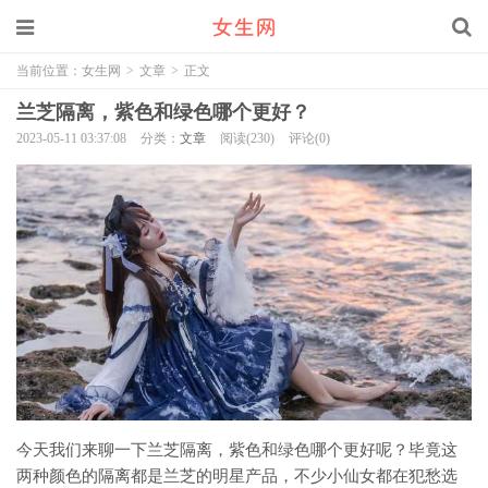
当前位置：
女生网
>
文章
>
正文
兰芝隔离，紫色和绿色哪个更好？
2023-05-11 03:37:08
分类：
文章
阅读(230)
评论(0)
今天我们来聊一下兰芝隔离，紫色和绿色哪个更好呢？毕竟这
两种颜色的隔离都是兰芝的明星产品，不少小仙女都在犯愁选