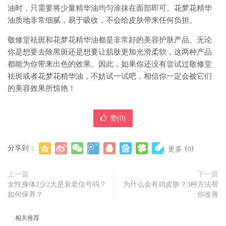
油时，只需要将少量精华油均匀涂抹在面部即可。花梦花精华
油质地非常细腻，易于吸收，不会给皮肤带来任何负担。
敬修堂祛斑和花梦花精华油都是非常好的美容护肤产品。无论
你是想要去除黑斑还是想要让肌肤更加光滑柔软，这两种产品
都能为你带来出色的效果。因此，如果你还没有尝试过敬修堂
祛斑或者花梦花精华油，不妨试一试吧，相信你一定会被它们
的美容效果所惊艳！
赞(
0
)
分享到：
(
)
更多
0
上一篇
下一篇
女性身体2少2大是衰老信号吗？
为什么会有鸡皮肤？3种方法帮
如何保养？
你改善
相关推荐