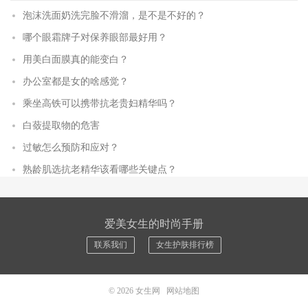
泡沫洗面奶洗完脸不滑溜，是不是不好的？
哪个眼霜牌子对保养眼部最好用？
用美白面膜真的能变白？
办公室都是女的啥感觉？
乘坐高铁可以携带抗老贵妇精华吗？
白蔹提取物的危害
过敏怎么预防和应对？
熟龄肌选抗老精华该看哪些关键点？
爱美女生的时尚手册
联系我们
女生护肤排行榜
© 2026
女生网
网站地图