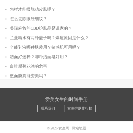
怎样才能摆脱鸡皮肤呢？
怎么去除眼袋细纹？
美瑞麻妆的CBD护肤品是谁家的？
兰蔻粉水有两种盖子吗？爆痘原因是什么？
全能乳液哪种肤质用？敏感肌可用吗？
洁面好选择？哪种洁面皂好用？
白叶腊菊花油的危害
敷面膜真能变美吗？
爱美女生的时尚手册
联系我们
女生护肤排行榜
© 2026
女生网
网站地图