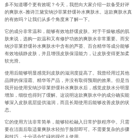
多不知道哪个更有效呢？今天，我想向大家介绍一款备受好评
的爽肤水–雅诗兰黛安纳沙菲莱舒缓补水爽肤水。这款爽肤水真
的有效吗？让我们从多个角度来了解一下。
它的成分非常温和，能够有效地舒缓皮肤。对于干燥敏感的肌
肤来说，选购一款温和又有修护功效的爽肤水非常重要。而安
纳沙菲莱舒缓补水爽肤水中含有的芦荟、百合精华等成分能够
有效地镇静皮肤，并且增强皮肤保湿能力，让皮肤变得更加柔
软光滑。
使用后能够明显感觉到皮肤的滋润度提高了。我曾经用过其他
品牌的保湿霜、精华等产品，并没有取得预期的效果。但是当
我开始使用安纳沙菲莱舒缓补水爽肤水后，感觉皮肤水分明显
增加，细纹也得到了缓解。这说明这款爽肤水中的成分确实能
够深入皮肤底层提供滋润，而且长期使用后能够改善皮肤的状
态。
它的使用方法非常简单，能够轻松融入日常护肤程序中。只需
要在洁面后取适量爽肤水轻拍于脸部即可。不需要复杂的步骤
和技巧，十分适合忙碌的现代人使用。