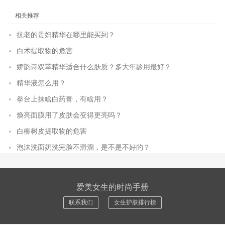
相关推荐
抗老的贵妇精华在哪里能买到？
白术提取物的危害
娇韵诗双萃精华适合什么肤质？多大年龄用最好？
精华液怎么用？
拳台上抹啥白药膏，有啥用？
焕亮面膜用了皮肤会变得更亮吗？
白柳树皮提取物的危害
泡沫洗面奶洗完脸不滑溜，是不是不好的？
爱美女生的时尚手册
联系我们
女生护肤排行榜