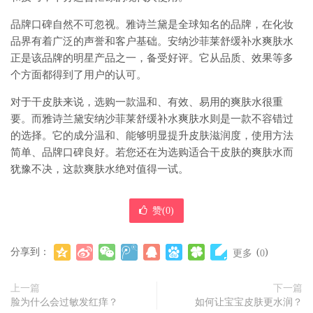
品牌口碑自然不可忽视。雅诗兰黛是全球知名的品牌，在化妆
品界有着广泛的声誉和客户基础。安纳沙菲莱舒缓补水爽肤水
正是该品牌的明星产品之一，备受好评。它从品质、效果等多
个方面都得到了用户的认可。
对于干皮肤来说，选购一款温和、有效、易用的爽肤水很重
要。而雅诗兰黛安纳沙菲莱舒缓补水爽肤水则是一款不容错过
的选择。它的成分温和、能够明显提升皮肤滋润度，使用方法
简单、品牌口碑良好。若您还在为选购适合干皮肤的爽肤水而
犹豫不决，这款爽肤水绝对值得一试。
赞(
0
)
分享到：
(
)
更多
0
上一篇
下一篇
脸为什么会过敏发红痒？
如何让宝宝皮肤更水润？