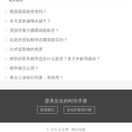
相关推荐
敷面膜真能变美吗？
冬天皮肤越喝水越干？
美国牙膏片嚼嚼就能刷牙？
抗老的贵妇精华在哪里能买到？
白术提取物的危害
娇韵诗双萃精华适合什么肤质？多大年龄用最好？
精华液怎么用？
拳台上抹啥白药膏，有啥用？
爱美女生的时尚手册
联系我们
女生护肤排行榜
© 2026
女生网
网站地图