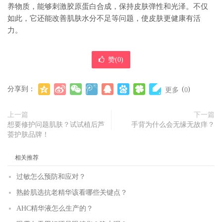
养物质，能够刺激胶原蛋白合成，保持皮肤弹性和光泽。不仅
如此，它还能改善肌肤水分不足等问题，使皮肤更健康有活
力。
赞(
0
)
分享到：
(
)
更多
0
上一篇
下一篇
想要修护问题肌肤？试试植后芦
手背为什么会无缘无故痒？
荟护肤品牌！
相关推荐
过敏怎么预防和应对？
熟龄肌选抗老精华该看哪些关键点？
AHC精华液怎么生产的？