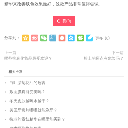
精华来改善肤色效果最好，这款产品非常值得尝试。
赞(
0
)
分享到：
(
)
更多
0
上一篇
下一篇
哪些抗衰化妆品最受欢迎？
脸上的斑点有危险吗？
相关推荐
白叶腊菊花油的危害
敷面膜真能变美吗？
冬天皮肤越喝水越干？
美国牙膏片嚼嚼就能刷牙？
抗老的贵妇精华在哪里能买到？