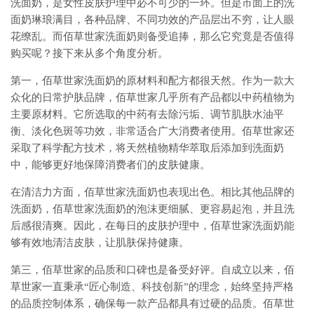
洗面奶，是女性皮肤护理中必不可少的一环。但是市面上的洗
面奶琳琅满目，各种品牌、不同功效的产品层出不穷，让人眼
花缭乱。而佰草世家洗面奶则备受追捧，那么它究竟是否值得
购买呢？接下来从多个角度分析。
第一，佰草世家洗面奶的原材料和配方都很天然。作为一款大
众化的日常护肤品牌，佰草世家几乎所有产品都以中药植物为
主要原材料。它所选取的中药有去除污垢、调节肌肤水油平
衡、淡化色斑等功效，非常适合广大消费者使用。佰草世家还
采取了科学配方技术，将天然植物精华萃取后添加到洗面奶
中，能够更好地保障消费者们的皮肤健康。
在清洁力方面，佰草世家洗面奶也表现出色。相比其他品牌的
洗面奶，佰草世家洗面奶的泡沫更细腻、更容易起泡，并且洗
后感很清爽。因此，在每日的皮肤护理中，佰草世家洗面奶能
够有效地清洁皮肤，让肌肤保持健康。
第三，佰草世家的品质和口碑也是备受好评。自成立以来，佰
草世家一直秉承“匠心制造、科技创新”的理念，始终坚持严格
的品质控制体系，确保每一款产品都具有过硬的品质。佰草世