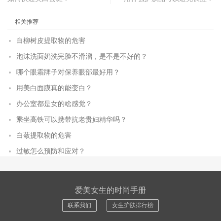
相关推荐
白柳树皮提取物的危害
泡沫洗面奶洗完脸不滑溜，是不是不好的？
哪个眼霜牌子对保养眼部最好用？
用美白面膜真的能变白？
办公室都是女的啥感觉？
乘坐高铁可以携带抗老贵妇精华吗？
白蔹提取物的危害
过敏怎么预防和应对？
爱美女生的时尚手册
联系我们
女生护肤排行榜