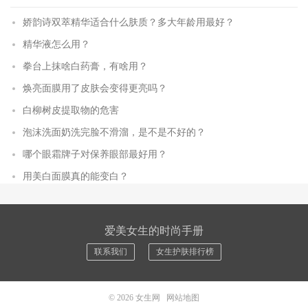
娇韵诗双萃精华适合什么肤质？多大年龄用最好？
精华液怎么用？
拳台上抹啥白药膏，有啥用？
焕亮面膜用了皮肤会变得更亮吗？
白柳树皮提取物的危害
泡沫洗面奶洗完脸不滑溜，是不是不好的？
哪个眼霜牌子对保养眼部最好用？
用美白面膜真的能变白？
爱美女生的时尚手册
联系我们
女生护肤排行榜
© 2026
女生网
网站地图