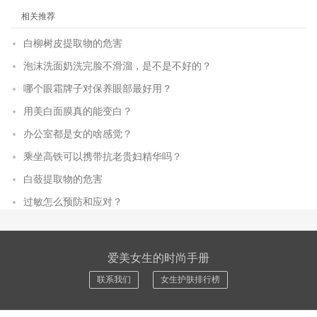
相关推荐
白柳树皮提取物的危害
泡沫洗面奶洗完脸不滑溜，是不是不好的？
哪个眼霜牌子对保养眼部最好用？
用美白面膜真的能变白？
办公室都是女的啥感觉？
乘坐高铁可以携带抗老贵妇精华吗？
白蔹提取物的危害
过敏怎么预防和应对？
爱美女生的时尚手册
联系我们
女生护肤排行榜