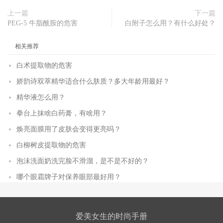
上一篇
下一篇
PEG-5 牛脂酰胺的危害
白附子怎么用？有什么好处？
相关推荐
白术提取物的危害
娇韵诗双萃精华适合什么肤质？多大年龄用最好？
精华液怎么用？
拳台上抹啥白药膏，有啥用？
焕亮面膜用了皮肤会变得更亮吗？
白柳树皮提取物的危害
泡沫洗面奶洗完脸不滑溜，是不是不好的？
哪个眼霜牌子对保养眼部最好用？
爱美女生的时尚手册