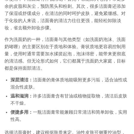
余的皮脂和灰尘，预防黑头和粉刺。其次，很多洁面膏还添加
了保湿或舒缓成分，在清洁的同时呵护皮肤，避免紧绷感。对
于化妆的人来说，洁面膏的清洁力往往更强，能轻松卸除淡
妆，省去额外卸妆步骤。
作为洗面奶的一种，洁面膏与其他类型（如洗面奶泡沫、洗面
奶啫喱）的主要区别在于质地和体验。膏状质地更容易控制用
量，使用时通常需要加水揉搓起泡，泡沫绵密，能带来更彻底
的清洁感。但无论形式如何，它们都属于洗面奶大家庭，目标
都是保持面部清洁。
深层清洁：
洁面膏的膏体质地能吸附更多污垢，适合油性或
混合性皮肤。
温和滋润：
许多洁面膏含有甘油或植物提取物，清洁后皮肤
不干燥。
便捷多用：
一瓶洁面膏常能兼顾日常清洁和简单卸妆，实用
性高。
选择洁面膏时，建议根据肤质来定。油性皮肤可侧重控油型，