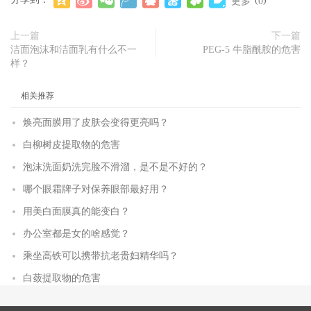
更多
0
上一篇
下一篇
洁面泡沫和洁面乳有什么不一
PEG-5 牛脂酰胺的危害
样？
相关推荐
焕亮面膜用了皮肤会变得更亮吗？
白柳树皮提取物的危害
泡沫洗面奶洗完脸不滑溜，是不是不好的？
哪个眼霜牌子对保养眼部最好用？
用美白面膜真的能变白？
办公室都是女的啥感觉？
乘坐高铁可以携带抗老贵妇精华吗？
白蔹提取物的危害