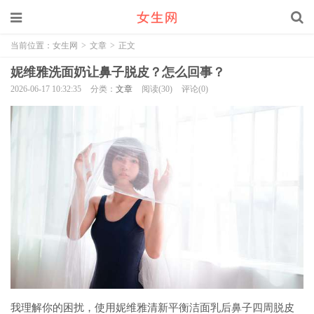
当前位置：
女生网
>
文章
>
正文
妮维雅洗面奶让鼻子脱皮？怎么回事？
2026-06-17 10:32:35
分类：
文章
阅读(30)
评论(0)
我理解你的困扰，使用妮维雅清新平衡洁面乳后鼻子四周脱皮