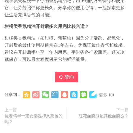
现在就去检视一下你的香氛精油吧，用正确的方式保存和使用
它，让芬芳陪伴你更长久。分享你的使用心得，一起探索更多
让生活充满香气的可能。
柑橘类香氛精油开封后多久用完比较合适？
柑橘类香氛精油（如甜橙、葡萄柚）因为分子活跃、易氧化，
开封后的最佳使用期通常在1年左右。为保证最佳香气和效果，
建议在开封后半年至一年内用完。平时务必拧紧瓶盖、避光冷
藏保存，可以最大程度保留它的鲜活能量。
赞(
0
)
分享到：
(
)
更多
0
上一篇
下一篇
抗老精华一定要选温和又充盈的
红花面膜能配其他面膜么？
吗？