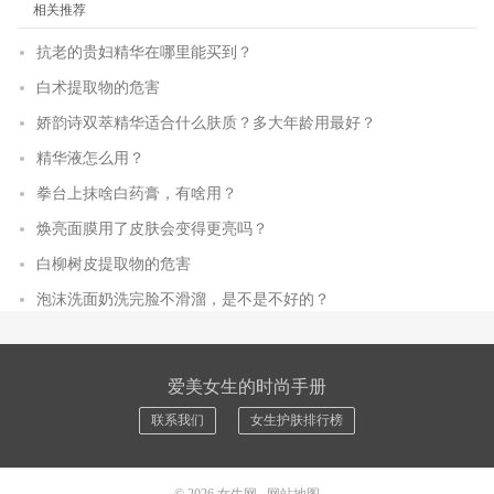
相关推荐
抗老的贵妇精华在哪里能买到？
白术提取物的危害
娇韵诗双萃精华适合什么肤质？多大年龄用最好？
精华液怎么用？
拳台上抹啥白药膏，有啥用？
焕亮面膜用了皮肤会变得更亮吗？
白柳树皮提取物的危害
泡沫洗面奶洗完脸不滑溜，是不是不好的？
爱美女生的时尚手册
联系我们
女生护肤排行榜