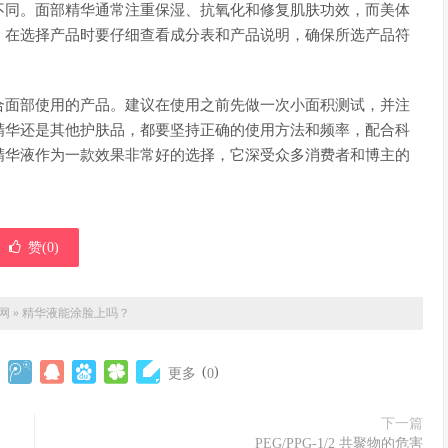
不同。面部精华通常注重保湿、抗氧化和修复肌肤功效，而美体
，在选择产品时要仔细查看成分表和产品说明，确保所选产品符
合面部使用的产品。建议在使用之前先做一次小面积测试，并注
精华还是其他护肤品，都要坚持正确的使用方法和频率，配合科
精华液作为一款效果非常好的选择，它深受众多消费者和博主的
赞(
0
)
网
»
精华液能涂脸上吗？
(
)
更多
0
下一篇
PEG/PPG-1/2 共聚物的危害