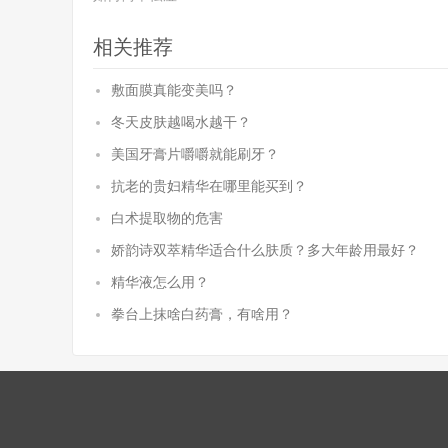
相关推荐
敷面膜真能变美吗？
冬天皮肤越喝水越干？
美国牙膏片嚼嚼就能刷牙？
抗老的贵妇精华在哪里能买到？
白术提取物的危害
娇韵诗双萃精华适合什么肤质？多大年龄用最好？
精华液怎么用？
拳台上抹啥白药膏，有啥用？