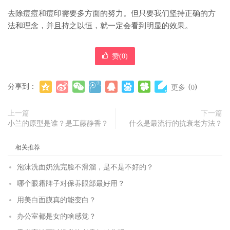
去除痘痘和痘印需要多方面的努力。但只要我们坚持正确的方
法和理念，并且持之以恒，就一定会看到明显的效果。
赞(
0
)
分享到：
(
)
更多
0
上一篇
下一篇
小兰的原型是谁？是工藤静香？
什么是最流行的抗衰老方法？
相关推荐
泡沫洗面奶洗完脸不滑溜，是不是不好的？
哪个眼霜牌子对保养眼部最好用？
用美白面膜真的能变白？
办公室都是女的啥感觉？