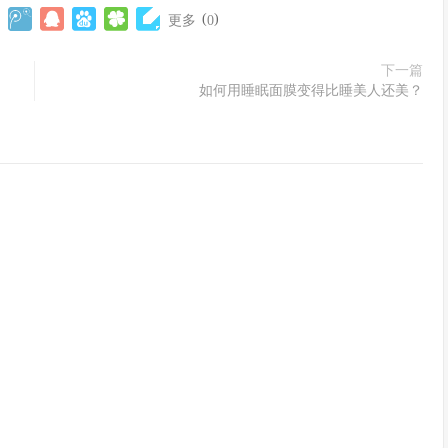
(
)
更多
0
下一篇
如何用睡眠面膜变得比睡美人还美？