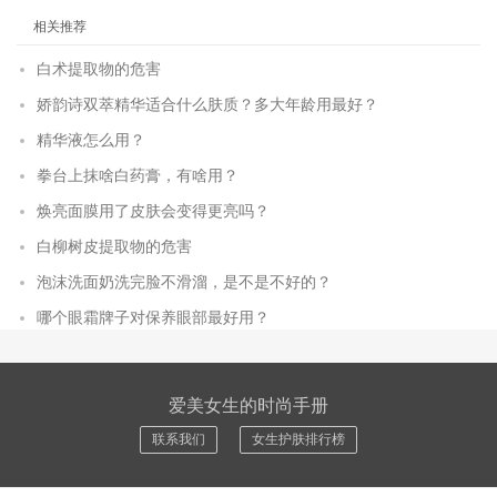
相关推荐
白术提取物的危害
娇韵诗双萃精华适合什么肤质？多大年龄用最好？
精华液怎么用？
拳台上抹啥白药膏，有啥用？
焕亮面膜用了皮肤会变得更亮吗？
白柳树皮提取物的危害
泡沫洗面奶洗完脸不滑溜，是不是不好的？
哪个眼霜牌子对保养眼部最好用？
爱美女生的时尚手册
联系我们
女生护肤排行榜