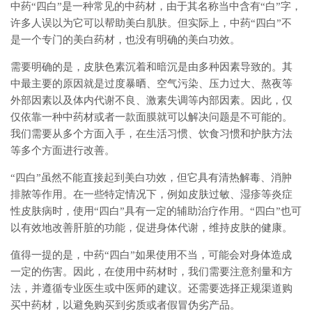
中药“四白”是一种常见的中药材，由于其名称当中含有“白”字，
许多人误以为它可以帮助美白肌肤。但实际上，中药“四白”不
是一个专门的美白药材，也没有明确的美白功效。
需要明确的是，皮肤色素沉着和暗沉是由多种因素导致的。其
中最主要的原因就是过度暴晒、空气污染、压力过大、熬夜等
外部因素以及体内代谢不良、激素失调等内部因素。因此，仅
仅依靠一种中药材或者一款面膜就可以解决问题是不可能的。
我们需要从多个方面入手，在生活习惯、饮食习惯和护肤方法
等多个方面进行改善。
“四白”虽然不能直接起到美白功效，但它具有清热解毒、消肿
排脓等作用。在一些特定情况下，例如皮肤过敏、湿疹等炎症
性皮肤病时，使用“四白”具有一定的辅助治疗作用。“四白”也可
以有效地改善肝脏的功能，促进身体代谢，维持皮肤的健康。
值得一提的是，中药“四白”如果使用不当，可能会对身体造成
一定的伤害。因此，在使用中药材时，我们需要注意剂量和方
法，并遵循专业医生或中医师的建议。还需要选择正规渠道购
买中药材，以避免购买到劣质或者假冒伪劣产品。