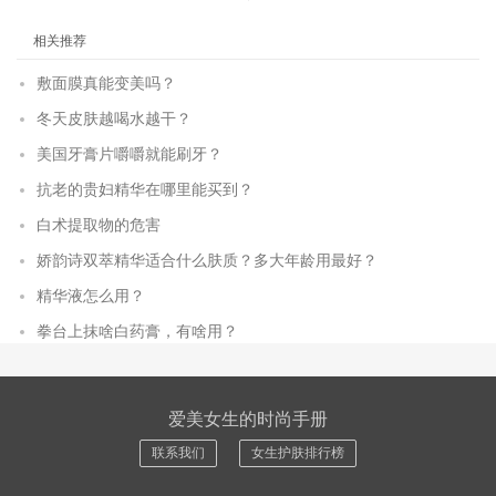
相关推荐
敷面膜真能变美吗？
冬天皮肤越喝水越干？
美国牙膏片嚼嚼就能刷牙？
抗老的贵妇精华在哪里能买到？
白术提取物的危害
娇韵诗双萃精华适合什么肤质？多大年龄用最好？
精华液怎么用？
拳台上抹啥白药膏，有啥用？
爱美女生的时尚手册
联系我们
女生护肤排行榜