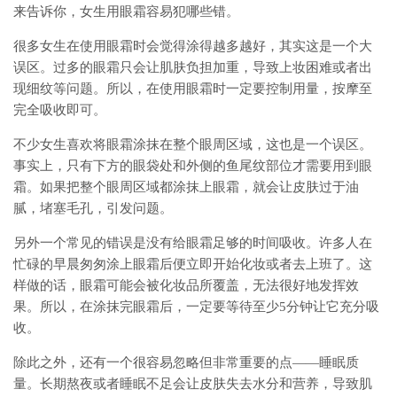
来告诉你，女生用眼霜容易犯哪些错。
很多女生在使用眼霜时会觉得涂得越多越好，其实这是一个大
误区。过多的眼霜只会让肌肤负担加重，导致上妆困难或者出
现细纹等问题。所以，在使用眼霜时一定要控制用量，按摩至
完全吸收即可。
不少女生喜欢将眼霜涂抹在整个眼周区域，这也是一个误区。
事实上，只有下方的眼袋处和外侧的鱼尾纹部位才需要用到眼
霜。如果把整个眼周区域都涂抹上眼霜，就会让皮肤过于油
腻，堵塞毛孔，引发问题。
另外一个常见的错误是没有给眼霜足够的时间吸收。许多人在
忙碌的早晨匆匆涂上眼霜后便立即开始化妆或者去上班了。这
样做的话，眼霜可能会被化妆品所覆盖，无法很好地发挥效
果。所以，在涂抹完眼霜后，一定要等待至少5分钟让它充分吸
收。
除此之外，还有一个很容易忽略但非常重要的点——睡眠质
量。长期熬夜或者睡眠不足会让皮肤失去水分和营养，导致肌