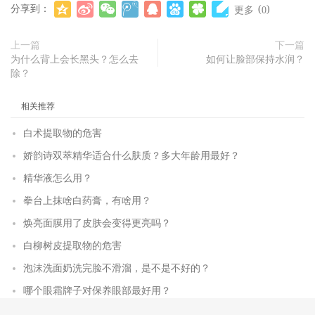
分享到：
(
)
更多
0
上一篇
下一篇
为什么背上会长黑头？怎么去
如何让脸部保持水润？
除？
相关推荐
白术提取物的危害
娇韵诗双萃精华适合什么肤质？多大年龄用最好？
精华液怎么用？
拳台上抹啥白药膏，有啥用？
焕亮面膜用了皮肤会变得更亮吗？
白柳树皮提取物的危害
泡沫洗面奶洗完脸不滑溜，是不是不好的？
哪个眼霜牌子对保养眼部最好用？