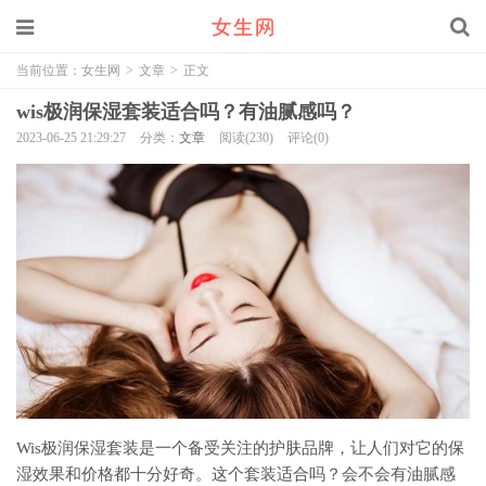
当前位置：
女生网
>
文章
>
正文
wis极润保湿套装适合吗？有油腻感吗？
2023-06-25 21:29:27
分类：
文章
阅读(230)
评论(0)
Wis极润保湿套装是一个备受关注的护肤品牌，让人们对它的保
湿效果和价格都十分好奇。这个套装适合吗？会不会有油腻感