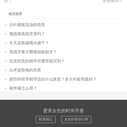
白！
的有效吗？
相关推荐
白叶腊菊花油的危害
敷面膜真能变美吗？
冬天皮肤越喝水越干？
美国牙膏片嚼嚼就能刷牙？
抗老的贵妇精华在哪里能买到？
白术提取物的危害
娇韵诗双萃精华适合什么肤质？多大年龄用最好？
精华液怎么用？
爱美女生的时尚手册
联系我们
女生护肤排行榜