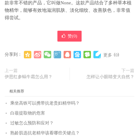
款非常不错的产品，它叫做None。这款产品结合了多种草本植
物精华，能够有效地滋润肌肤、淡化细纹、改善肤色，非常值
得尝试。
赞(
0
)
分享到：
(
)
更多
0
上一篇
下一篇
伊思红参蜗牛霜怎么用？
怎样让小眼睛变大自然？
相关推荐
乘坐高铁可以携带抗老贵妇精华吗？
白蔹提取物的危害
过敏怎么预防和应对？
熟龄肌选抗老精华该看哪些关键点？