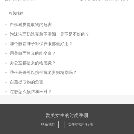
相关推荐
白柳树皮提取物的危害
泡沫洗面奶洗完脸不滑溜，是不是不好的？
哪个眼霜牌子对保养眼部最好用？
用美白面膜真的能变白？
办公室都是女的啥感觉？
乘坐高铁可以携带抗老贵妇精华吗？
白蔹提取物的危害
过敏怎么预防和应对？
爱美女生的时尚手册
联系我们
女生护肤排行榜