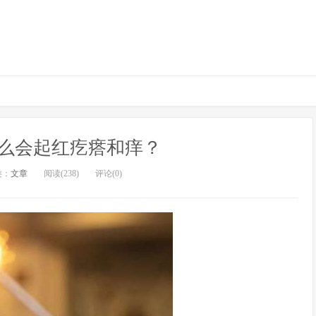
么会起红疙瘩和痒？
类：
文章
阅读(238)
评论(0)