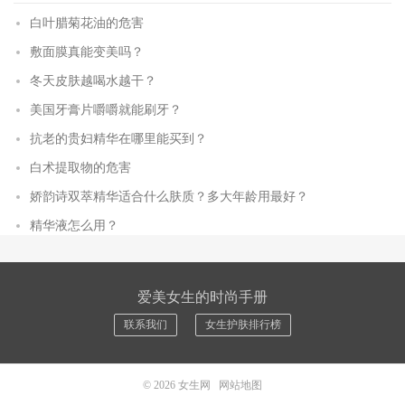
白叶腊菊花油的危害
敷面膜真能变美吗？
冬天皮肤越喝水越干？
美国牙膏片嚼嚼就能刷牙？
抗老的贵妇精华在哪里能买到？
白术提取物的危害
娇韵诗双萃精华适合什么肤质？多大年龄用最好？
精华液怎么用？
爱美女生的时尚手册
联系我们
女生护肤排行榜
© 2026
女生网
网站地图