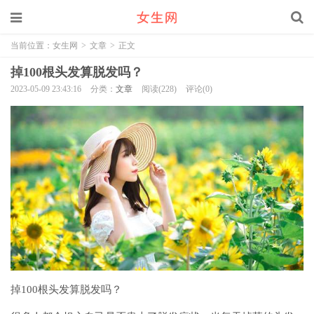
当前位置：
女生网
>
文章
>
正文
掉100根头发算脱发吗？
2023-05-09 23:43:16
分类：
文章
阅读(228)
评论(0)
掉100根头发算脱发吗？