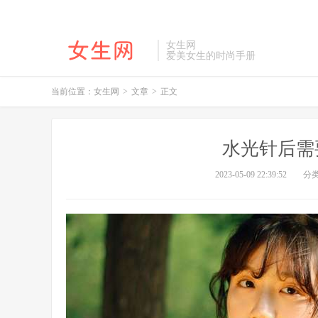
女生网
爱美女生的时尚手册
当前位置：
女生网
>
文章
>
正文
水光针后需
2023-05-09 22:39:52
分