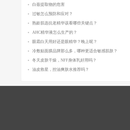
白蔹提取物的危害
过敏怎么预防和应对？
熟龄肌选抗老精华该看哪些关键点？
AHC精华液怎么生产的？
眼霜白天用好还是眼精华？晚上呢？
冷敷贴面膜品牌那么多，哪种更适合敏感肌肤？
冬天皮肤干燥，NFF身体乳好用吗？
油皮救星，控油爽肤水推荐吗？