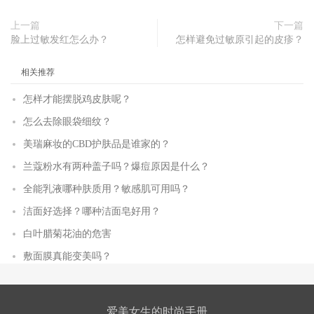
上一篇
下一篇
脸上过敏发红怎么办？
怎样避免过敏原引起的皮疹？
相关推荐
怎样才能摆脱鸡皮肤呢？
怎么去除眼袋细纹？
美瑞麻妆的CBD护肤品是谁家的？
兰蔻粉水有两种盖子吗？爆痘原因是什么？
全能乳液哪种肤质用？敏感肌可用吗？
洁面好选择？哪种洁面皂好用？
白叶腊菊花油的危害
敷面膜真能变美吗？
爱美女生的时尚手册